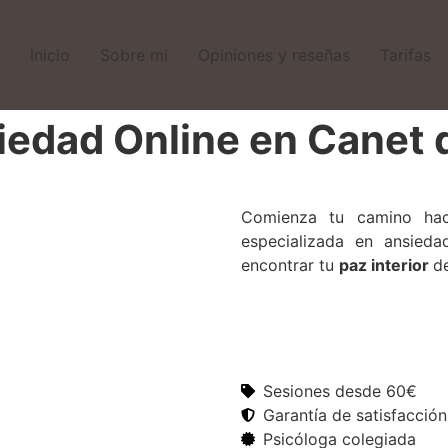
Inicio
Sobre mi
Opiniones y reseñas
Tarifas
iedad Online en Canet 
Comienza tu camino haci
especializada en ansied
encontrar tu
paz interior
d
Sesiones desde 60€
Garantía de satisfacción
Psicóloga colegiada