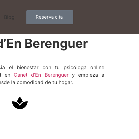
Reserva cita
Blog
d’En Berenguer
a el bienestar con tu psicóloga online
ad en
Canet d’En Berenguer
y empieza a
esde la comodidad de tu hogar.