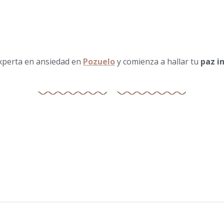
Ver vídeo de presentación
 experta en ansiedad en
Pozuelo
y comienza a hallar tu
paz i