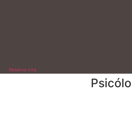
Ir
al
contenido
Reserva cita
Psicól