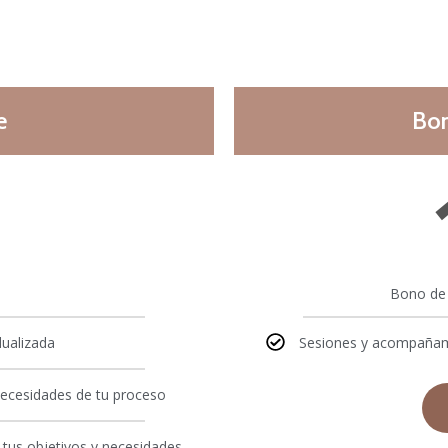
e
Bon
Bono de 
idualizada
Sesiones y acompañami
necesidades de tu proceso
tus objetivos y necesidades