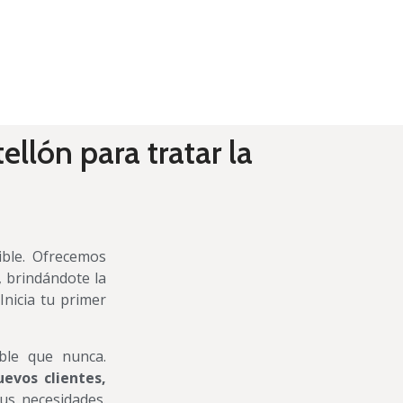
llón para tratar la
ible. Ofrecemos
, brindándote la
Inicia tu primer
ible que nunca.
uevos clientes,
us necesidades.