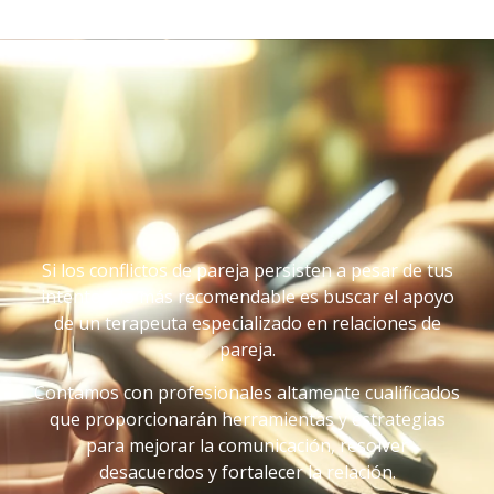
Si los conflictos de pareja persisten a pesar de tus
intentos, lo más recomendable es buscar el apoyo
de un terapeuta especializado en relaciones de
pareja.
Contamos con profesionales altamente cualificados
que proporcionarán herramientas y estrategias
para mejorar la comunicación, resolver
desacuerdos y fortalecer la relación.