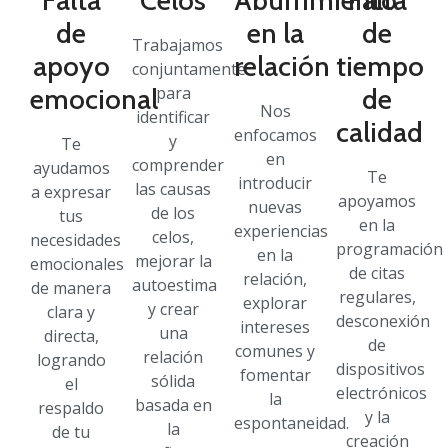
Falta
Celos
Aburrimiento
Falta
de
en la
de
Trabajamos
apoyo
relación
tiempo
conjuntamente
emocional
para
de
Nos
identificar
calidad
enfocamos
y
Te
en
comprender
ayudamos
Te
introducir
las causas
a expresar
apoyamos
nuevas
de los
tus
en la
experiencias
celos,
necesidades
programación
en la
mejorar la
emocionales
de citas
relación,
autoestima
de manera
regulares,
explorar
y crear
clara y
desconexión
intereses
una
directa,
de
comunes y
relación
logrando
dispositivos
fomentar
sólida
el
electrónicos
la
basada en
respaldo
y la
espontaneidad.
la
de tu
creación