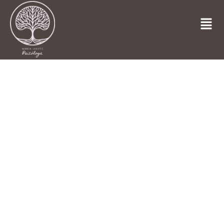
TERAPIA DE PAREJA ONLINE
Psicóloga Terapia de
Pareja en Las
Pedroñeras