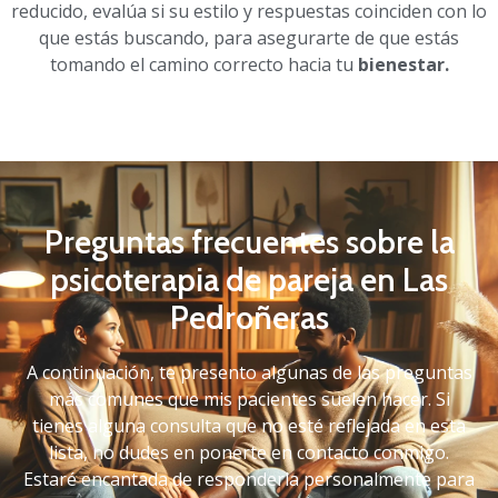
reducido, evalúa si su estilo y respuestas coinciden con lo
que estás buscando, para asegurarte de que estás
tomando el camino correcto hacia tu
bienestar.
Preguntas frecuentes sobre la
psicoterapia de pareja en Las
Pedroñeras
A continuación, te presento algunas de las preguntas
más comunes que mis pacientes suelen hacer. Si
tienes alguna consulta que no esté reflejada en esta
lista, no dudes en ponerte en contacto conmigo.
Estaré encantada de responderla personalmente para